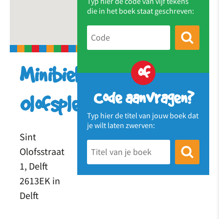
Typ hier de code van vijf tekens
die in het boek staat geschreven:
of
Minibieb
Code aanvragen?
Olofsplein
Typ hier de titel van jouw boek dat
je wilt laten zwerven:
Sint
Olofsstraat
1, Delft
2613EK in
Delft