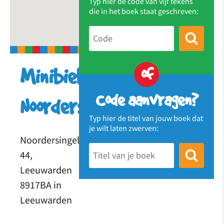
Typ hier de code van vijf tekens
die in het boek staat geschreven:
of
Minibieb
Code aanvragen?
Noordersingel
Typ hier de titel van jouw boek dat
je wilt laten zwerven:
Noordersingel
44,
Leeuwarden
8917BA in
Leeuwarden