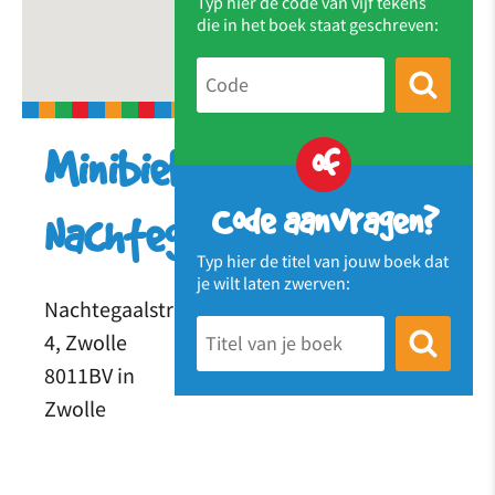
Typ hier de code van vijf tekens
die in het boek staat geschreven:
of
Minibieb
Code aanvragen?
Nachtegaalstraat
Typ hier de titel van jouw boek dat
je wilt laten zwerven:
Nachtegaalstraat
4, Zwolle
8011BV in
Zwolle