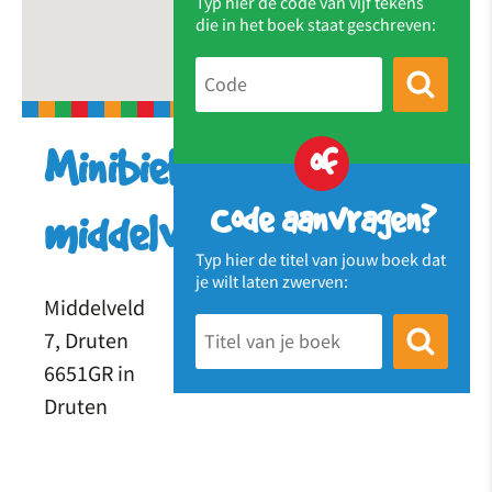
Typ hier de code van vijf tekens
die in het boek staat geschreven:
of
Minibieb
Code aanvragen?
middelveld
Typ hier de titel van jouw boek dat
je wilt laten zwerven:
Middelveld
7, Druten
6651GR in
Druten