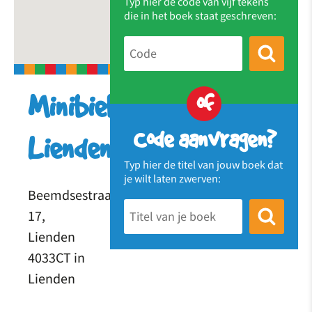
Typ hier de code van vijf tekens
die in het boek staat geschreven:
of
Minibieb
Code aanvragen?
Lienden
Typ hier de titel van jouw boek dat
je wilt laten zwerven:
Beemdsestraat
17,
Lienden
4033CT in
Lienden