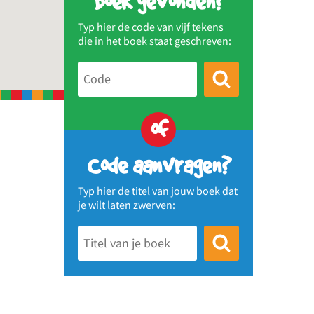
Boek gevonden?
Typ hier de code van vijf tekens
die in het boek staat geschreven:
of
Code aanvragen?
Typ hier de titel van jouw boek dat
je wilt laten zwerven: