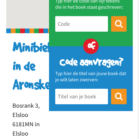
Typ hier de code van vijf tekens
die in het boek staat geschreven:
of
Minibieb
Code aanvragen?
in de
Typ hier de titel van jouw boek dat
je wilt laten zwerven:
Aronskelk
Bosrank 3,
Elsloo
6181MN in
Elsloo