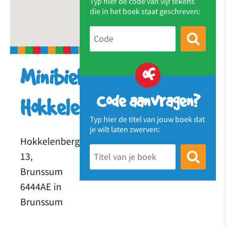
Typ hier de code van vijf tekens
die in het boek staat geschreven:
of
Minibieb
Code aanvragen?
Hokkelenberg
Typ hier de titel van jouw boek dat
je wilt laten zwerven:
Hokkelenbergstraat
13,
Brunssum
6444AE in
Brunssum