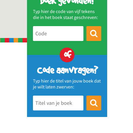
Boek gevonden?
Typ hier de code van vijf tekens
die in het boek staat geschreven:
of
Code aanvragen?
Typ hier de titel van jouw boek dat
je wilt laten zwerven: