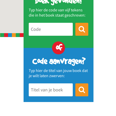
Boek gevonden?
Typ hier de code van vijf tekens
die in het boek staat geschreven:
of
Code aanvragen?
Typ hier de titel van jouw boek dat
je wilt laten zwerven: