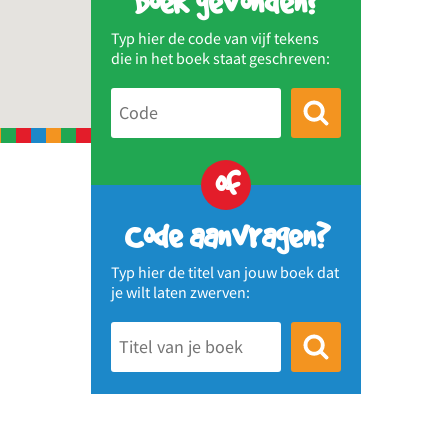
Boek gevonden?
Typ hier de code van vijf tekens
die in het boek staat geschreven:
of
Code aanvragen?
Typ hier de titel van jouw boek dat
je wilt laten zwerven: