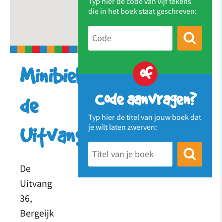
Typ hier de code van vijf tekens
die in het boek staat geschreven:
of
Minibieb
Code aanvragen?
de
Typ hier de titel van jouw boek dat
je wilt laten zwerven:
Uitvang
De
Uitvang
36,
Bergeijk