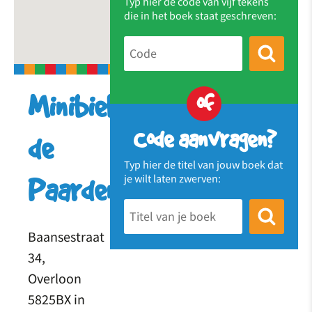
Typ hier de code van vijf tekens
die in het boek staat geschreven:
of
Minibieb
Code aanvragen?
de
Typ hier de titel van jouw boek dat
je wilt laten zwerven:
Paardenbloem
Baansestraat
34,
Overloon
5825BX in