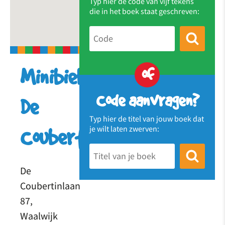
Typ hier de code van vijf tekens
die in het boek staat geschreven:
of
Minibieb
Code aanvragen?
De
Typ hier de titel van jouw boek dat
je wilt laten zwerven:
Coubertinlaan
De
Coubertinlaan
87,
Waalwijk