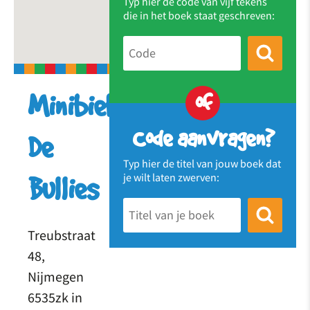
Typ hier de code van vijf tekens
die in het boek staat geschreven:
of
Minibieb
Code aanvragen?
De
Typ hier de titel van jouw boek dat
je wilt laten zwerven:
Bullies
Treubstraat
48,
Nijmegen
6535zk in