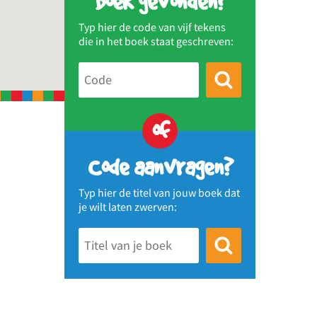
Boek gevonden?
Typ hier de code van vijf tekens
die in het boek staat geschreven:
of
Code aanvragen?
Typ hier de titel van jouw boek dat
je wilt laten zwerven: