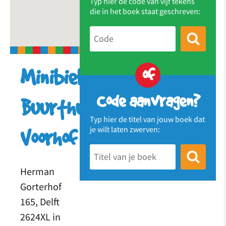
Typ hier de code van vijf tekens
die in het boek staat geschreven:
of
Minibieb
Code aanvragen?
Buurthuis
Typ hier de titel van jouw boek dat
je wilt laten zwerven:
Voorhof
Herman
Gorterhof
165, Delft
2624XL in