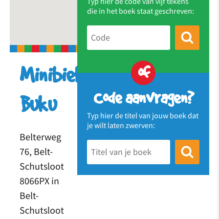
Typ hier de code van vijf tekens
die in het boek staat geschreven:
of
Minibieb
Code aanvragen?
Buku
Typ hier de titel van jouw boek dat
je wilt laten zwerven:
Belterweg
76, Belt-
Schutsloot
8066PX in
Belt-
Schutsloot