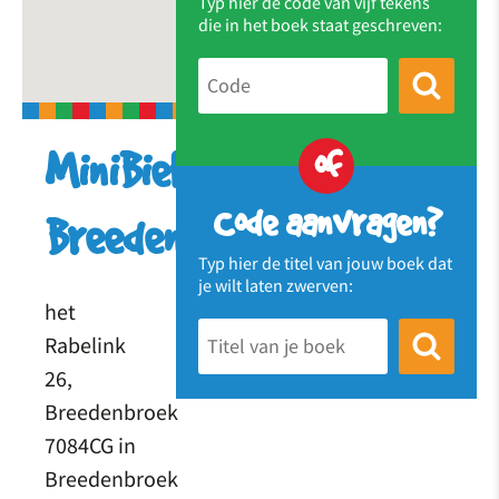
Typ hier de code van vijf tekens
die in het boek staat geschreven:
of
MiniBieb
Code aanvragen?
Breedenbroek
Typ hier de titel van jouw boek dat
je wilt laten zwerven:
het
Rabelink
26,
Breedenbroek
7084CG in
Breedenbroek