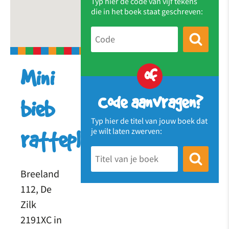
Typ hier de code van vijf tekens
die in het boek staat geschreven:
of
Mini
Code aanvragen?
bieb
Typ hier de titel van jouw boek dat
je wilt laten zwerven:
ratteplan
Breeland
112, De
Zilk
2191XC in