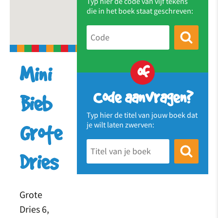
Typ hier de code van vijf tekens
die in het boek staat geschreven:
of
Mini
Code aanvragen?
Bieb
Typ hier de titel van jouw boek dat
je wilt laten zwerven:
Grote
Dries
Grote
Dries 6,