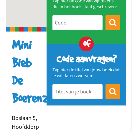
Typ hier de code van vijf tekens
die in het boek staat geschreven:
of
Mini
Code aanvragen?
Bieb
Typ hier de titel van jouw boek dat
je wilt laten zwerven:
De
Boerenzwaluw
Boslaan 5,
Hoofddorp