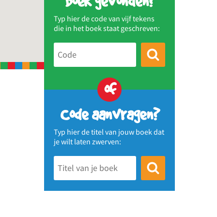
Boek gevonden?
Typ hier de code van vijf tekens
die in het boek staat geschreven:
of
Code aanvragen?
Typ hier de titel van jouw boek dat
je wilt laten zwerven: