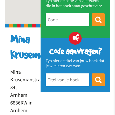
Typ hier de code van vijf tekens
die in het boek staat geschreven:
of
Mina
Code aanvragen?
Krusemanstraat
Typ hier de titel van jouw boek dat
je wilt laten zwerven:
Mina
Krusemanstraat
34,
Arnhem
6836RW in
Arnhem