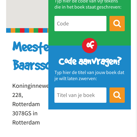
Typ hier de code van vijf tekens
die in het boek staat geschreven:
of
Meester
Code aanvragen?
Baarsschool
Typ hier de titel van jouw boek dat
je wilt laten zwerven:
Koninginneweg
228,
Rotterdam
3078GS in
Rotterdam