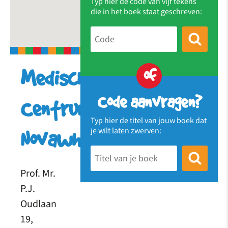
Typ hier de code van vijf tekens
die in het boek staat geschreven:
of
Medisch
Code aanvragen?
Centrum
Typ hier de titel van jouw boek dat
je wilt laten zwerven:
Novawhere
Prof. Mr.
P.J.
Oudlaan
19,