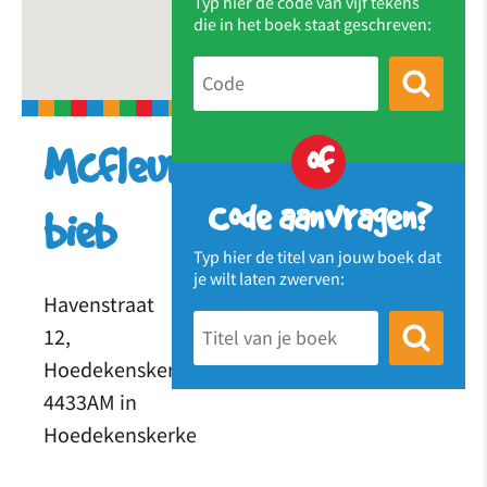
Typ hier de code van vijf tekens
die in het boek staat geschreven:
of
Mcfleuries
Code aanvragen?
bieb
Typ hier de titel van jouw boek dat
je wilt laten zwerven:
Havenstraat
12,
Hoedekenskerke
4433AM in
Hoedekenskerke