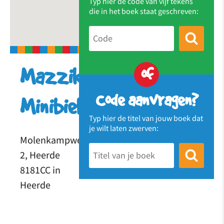
Typ hier de code van vijf tekens
die in het boek staat geschreven:
of
Mazzikuri
Code aanvragen?
Minibieb
Typ hier de titel van jouw boek dat
je wilt laten zwerven:
Molenkampweg
2, Heerde
8181CC in
Heerde