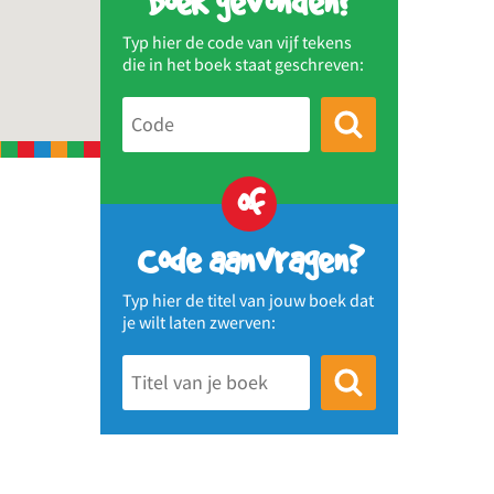
Boek gevonden?
Typ hier de code van vijf tekens
die in het boek staat geschreven:
of
Code aanvragen?
Typ hier de titel van jouw boek dat
je wilt laten zwerven: