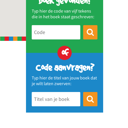
Boek gevonden?
Typ hier de code van vijf tekens
die in het boek staat geschreven:
of
Code aanvragen?
Typ hier de titel van jouw boek dat
je wilt laten zwerven: