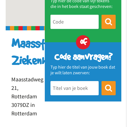
Typ hier de code van vijf tekens
die in het boek staat geschreven:
of
Maasstad
Code aanvragen?
Ziekenhuis
Typ hier de titel van jouw boek dat
je wilt laten zwerven:
Maasstadweg
21,
Rotterdam
3079DZ in
Rotterdam