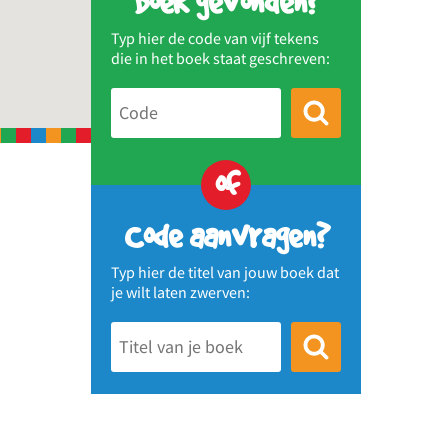
Boek gevonden?
Typ hier de code van vijf tekens
die in het boek staat geschreven:
of
Code aanvragen?
Typ hier de titel van jouw boek dat
je wilt laten zwerven: