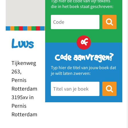
Typ hier de code van vijf tekens
die in het boek staat geschreven:
of
Luus
Code aanvragen?
Tijkenweg
Typ hier de titel van jouw boek dat
263,
je wilt laten zwerven:
Pernis
Rotterdam
3195xv in
Pernis
Rotterdam