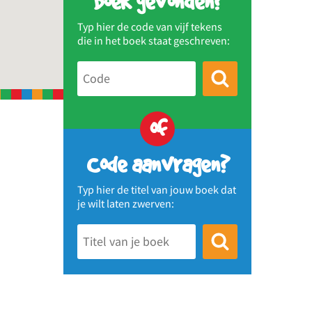
Boek gevonden?
Typ hier de code van vijf tekens
die in het boek staat geschreven:
of
Code aanvragen?
Typ hier de titel van jouw boek dat
je wilt laten zwerven: