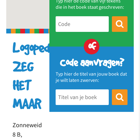
Typ hier de code van vijf tekens
die in het boek staat geschreven:
of
Logopediepraktijk
Code aanvragen?
ZEG
Typ hier de titel van jouw boek dat
je wilt laten zwerven:
HET
MAAR
Zonneweid
8 B,