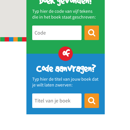
Boek gevonden?
Typ hier de code van vijf tekens
die in het boek staat geschreven:
of
Code aanvragen?
Typ hier de titel van jouw boek dat
je wilt laten zwerven: