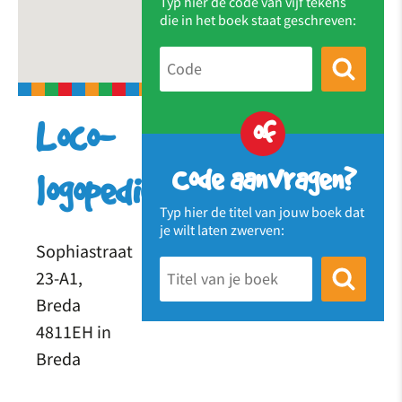
Typ hier de code van vijf tekens
die in het boek staat geschreven:
of
Loco-
Code aanvragen?
logopedie
Typ hier de titel van jouw boek dat
je wilt laten zwerven:
Sophiastraat
23-A1,
Breda
4811EH in
Breda