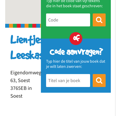
Typ hier de code van vijf tekens
die in het boek staat geschreven:
of
Lientjes
Code aanvragen?
Leeskast
Typ hier de titel van jouw boek dat
je wilt laten zwerven:
Eigendomweg
63, Soest
3765EB in
Soest