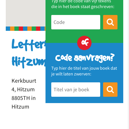
Typ hier de code van vijf tekens
die in het boek staat geschreven:
of
Letterfretter
Code aanvragen?
Hitzum
Typ hier de titel van jouw boek dat
je wilt laten zwerven:
Kerkbuurt
4, Hitzum
8805TH in
Hitzum