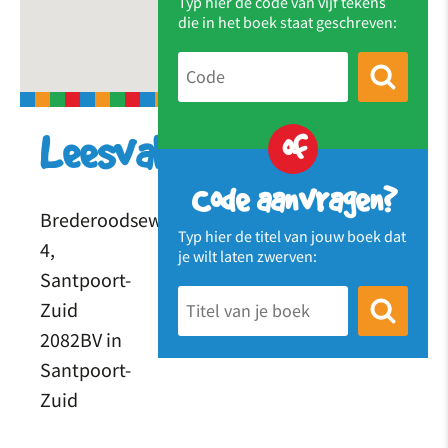
Typ hier de code van vijf tekens
die in het boek staat geschreven:
of
Leesvaker
Code aanvragen?
Brederoodseweg
Typ hier de titel van jouw boek dat
4,
je wilt laten zwerven:
Santpoort-
Zuid
2082BV in
Santpoort-
Zuid