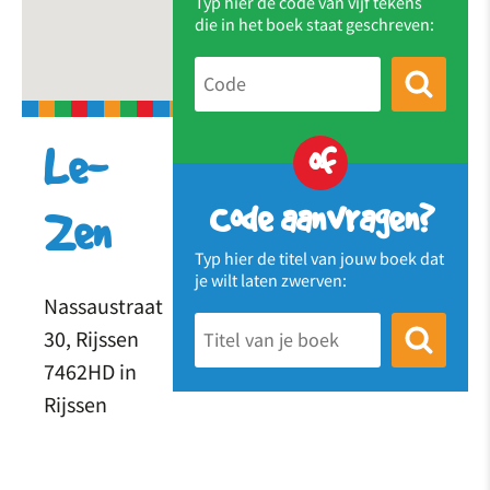
Typ hier de code van vijf tekens
die in het boek staat geschreven:
of
Le-
Code aanvragen?
Zen
Typ hier de titel van jouw boek dat
je wilt laten zwerven:
Nassaustraat
30, Rijssen
7462HD in
Rijssen