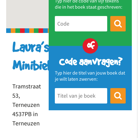
Typ hier de code van vijf tekens
die in het boek staat geschreven:
of
Laura’s
Code aanvragen?
Minibieb
Typ hier de titel van jouw boek dat
je wilt laten zwerven:
Tramstraat
53,
Terneuzen
4537PB in
Terneuzen