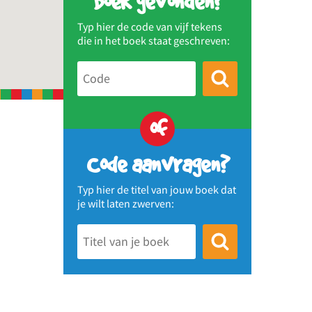
Boek gevonden?
Typ hier de code van vijf tekens
die in het boek staat geschreven:
of
Code aanvragen?
Typ hier de titel van jouw boek dat
je wilt laten zwerven: