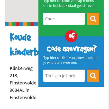
Typ hier de code van vijf tekens
die in het boek staat geschreven:
of
Koude
Code aanvragen?
kinderboeken.
Typ hier de titel van jouw boek dat
je wilt laten zwerven:
Klinkerweg
218,
Finsterwolde
9684AL in
Finsterwolde