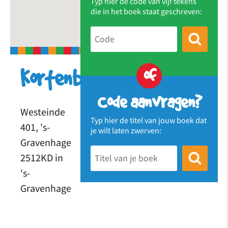
Typ hier de code van vijf tekens
die in het boek staat geschreven:
of
Kortenbosch
Code aanvragen?
Westeinde
Typ hier de titel van jouw boek dat
401, 's-
je wilt laten zwerven:
Gravenhage
2512KD in
's-
Gravenhage