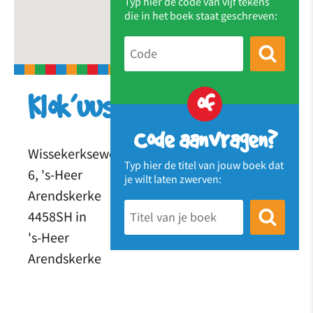
Typ hier de code van vijf tekens
die in het boek staat geschreven:
of
Klok’uus
Code aanvragen?
Wissekerkseweg
Typ hier de titel van jouw boek dat
6, 's-Heer
je wilt laten zwerven:
Arendskerke
4458SH in
's-Heer
Arendskerke