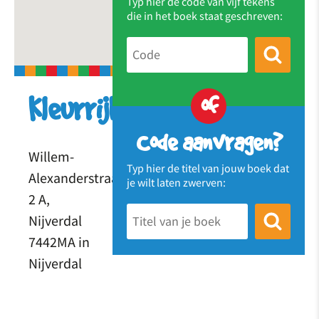
Typ hier de code van vijf tekens
die in het boek staat geschreven:
of
Kleurrijk
Code aanvragen?
Willem-
Typ hier de titel van jouw boek dat
Alexanderstraat
je wilt laten zwerven:
2 A,
Nijverdal
7442MA in
Nijverdal