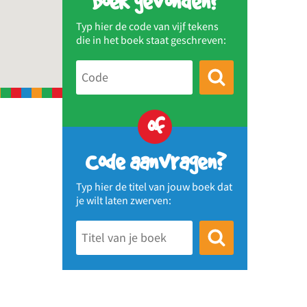
Boek gevonden?
Typ hier de code van vijf tekens
die in het boek staat geschreven:
of
Code aanvragen?
Typ hier de titel van jouw boek dat
je wilt laten zwerven: