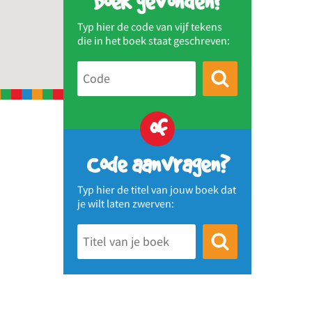
Boek gevonden?
Typ hier de code van vijf tekens
die in het boek staat geschreven:
of
Code aanvragen?
Typ hier de titel van jouw boek dat
je wilt laten zwerven: