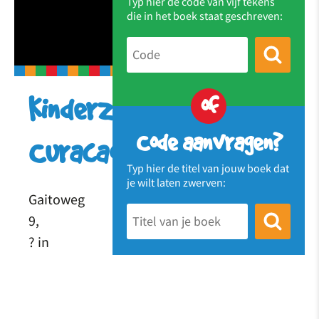
Typ hier de code van vijf tekens
die in het boek staat geschreven:
of
Kinderzwerfboekstation
Code aanvragen?
Curacao
Typ hier de titel van jouw boek dat
je wilt laten zwerven:
Gaitoweg
9,
? in